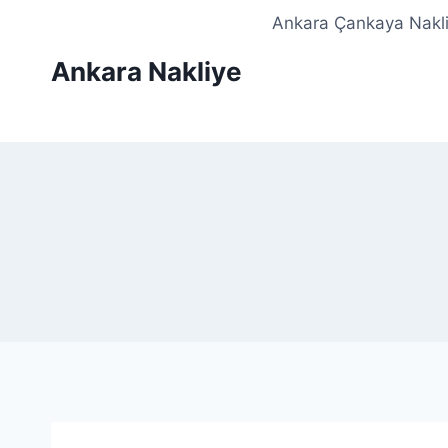
Skip
Ankara Çankaya Nakliy
to
Ankara Nakliye
content