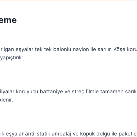
leme
ılgan eşyalar tek tek balonlu naylon ile sarılır. Köşe koruy
pıştırılır.
yalar koruyucu battaniye ve streç filmle tamamen sarılır. 
lenir.
ik eşyalar anti-statik ambalaj ve köpük dolgu ile paketleni