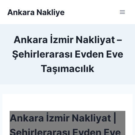
Skip
Ankara Nakliye
to
content
Ankara İzmir Nakliyat –
Şehirlerarası Evden Eve
Taşımacılık
Ankara İzmir Nakliyat |
Şehirlerarası Evden Eve