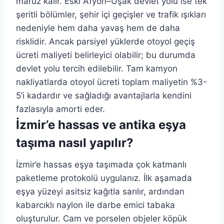
maruz kalır. Eski Afyon–Uşak devlet yolu ise tek
şeritli bölümler, şehir içi geçişler ve trafik ışıkları
nedeniyle hem daha yavaş hem de daha
risklidir. Ancak parsiyel yüklerde otoyol geçiş
ücreti maliyeti belirleyici olabilir; bu durumda
devlet yolu tercih edilebilir. Tam kamyon
nakliyatlarda otoyol ücreti toplam maliyetin %3-
5’i kadardır ve sağladığı avantajlarla kendini
fazlasıyla amorti eder.
İzmir’e hassas ve antika eşya
taşıma nasıl yapılır?
İzmir’e hassas eşya taşımada çok katmanlı
paketleme protokolü uygulanız. İlk aşamada
eşya yüzeyi asitsiz kağıtla sarılır, ardından
kabarcıklı naylon ile darbe emici tabaka
oluşturulur. Cam ve porselen objeler köpük