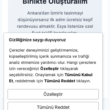
Birlikte Oluşturalım
Ankara’dan İzmir’e tasinmayi
düşünüyorsanız ilk adim ücretsiz keşif
randevusu almaktir. Esya listenize ozel
fiyat teklifi hazırlayalım.
Gizliliğinize saygı duyuyoruz
Çerezler deneyiminizi geliştirmemize,
Hemen Arayın: 0555 886
kişiselleştirilmiş içerik sunmamıza ve trafiği
64 13
analiz etmemize yardımcı olur. Hangi çerezlere
izin vereceğinizi
Özelleştir
tıklayarak
seçebilirsiniz. Onaylamak için
Tümünü Kabul
Hafta ici 07:00-22:00 | Hafta sonu 08:00-20:00
Et
, reddetmek için
Tümünü Reddet
tıklayın.
Özelleştir
Tümünü Reddet