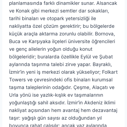
planlamasında farklı dinamikler sunar. Alsancak
ve Konak gibi merkezi semtler dar sokakları,
tarihi binaları ve otopark yetersizliği ile
nakliyatta özel çözüm gerektirir; bu bölgelerde
küçük araçla aktarma zorunlu olabilir. Bornova,
Buca ve Karşıyaka ilçeleri üniversite öğrencileri
ve genç ailelerin yoğun olduğu konut
bölgeleridir; buralarda özellikle Eylül ve Şubat
aylarında taşınma talebi zirve yapar. Bayraklı,
İzmir’in yeni iş merkezi olarak yükseliyor; Folkart
Towers ve çevresindeki ofis binaları kurumsal
taşıma taleplerinin odağıdır. Çeşme, Alaçatı ve
Urla yönü ise yazlık-kışlık ev taşımalarının
yoğunlaştığı sahil aksıdır. İzmir’in Akdeniz iklimi
nakliyat açısından hem avantaj hem dezavantaj
taşır: yağışlı gün sayısı az olduğundan yıl
boyunca rahat çalışılır; ancak yaz aylarında