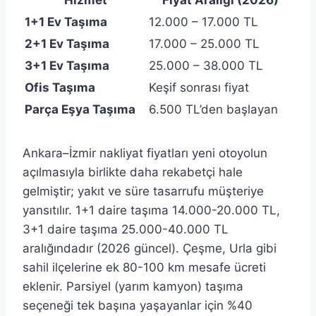
Hizmet
Fiyat Aralığı (2026)
1+1 Ev Taşıma
12.000 – 17.000 TL
2+1 Ev Taşıma
17.000 – 25.000 TL
3+1 Ev Taşıma
25.000 – 38.000 TL
Ofis Taşıma
Keşif sonrası fiyat
Parça Eşya Taşıma
6.500 TL’den başlayan
Ankara–İzmir nakliyat fiyatları yeni otoyolun
açılmasıyla birlikte daha rekabetçi hale
gelmiştir; yakıt ve süre tasarrufu müşteriye
yansıtılır. 1+1 daire taşıma 14.000-20.000 TL,
3+1 daire taşıma 25.000-40.000 TL
aralığındadır (2026 güncel). Çeşme, Urla gibi
sahil ilçelerine ek 80-100 km mesafe ücreti
eklenir. Parsiyel (yarım kamyon) taşıma
seçeneği tek başına yaşayanlar için %40