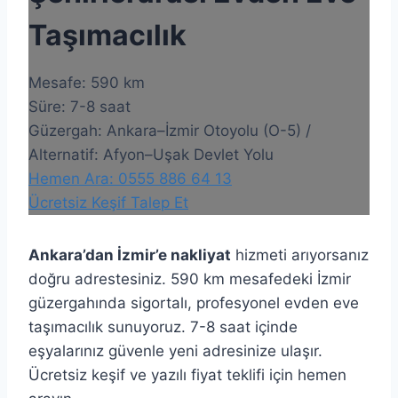
Taşımacılık
Mesafe: 590 km
Süre: 7-8 saat
Güzergah: Ankara–İzmir Otoyolu (O-5) /
Alternatif: Afyon–Uşak Devlet Yolu
Hemen Ara: 0555 886 64 13
Ücretsiz Keşif Talep Et
Ankara’dan İzmir’e nakliyat
hizmeti arıyorsanız
doğru adrestesiniz. 590 km mesafedeki İzmir
güzergahında sigortalı, profesyonel evden eve
taşımacılık sunuyoruz. 7-8 saat içinde
eşyalarınız güvenle yeni adresinize ulaşır.
Ücretsiz keşif ve yazılı fiyat teklifi için hemen